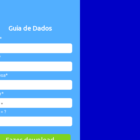
Guia de Dados
*
*
esa*
r*
 = ?
Fazer download