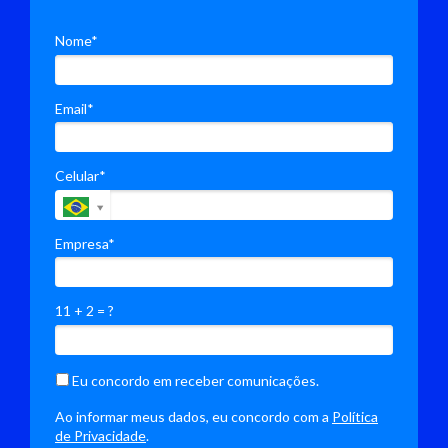
Nome*
Email*
Celular*
Empresa*
11 + 2 = ?
Eu concordo em receber comunicações.
Ao informar meus dados, eu concordo com a
Política
de Privacidade
.