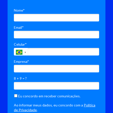
Nome*
Email*
Celular*
Empresa*
8 + 9 = ?
Eu concordo em receber comunicações.
Ao informar meus dados, eu concordo com a
Política
de Privacidade
.